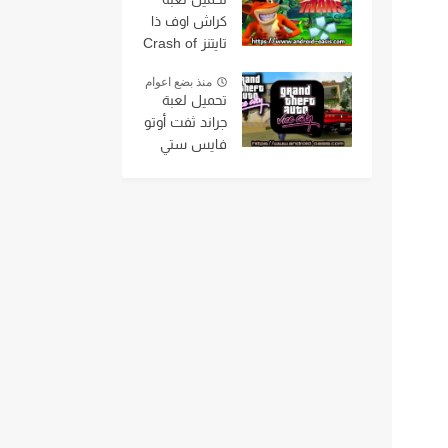
كراش اوف ذا
تايتنز Crash of
the Titans
منذ بضع اعوام
على محاكي
تحميل لعبة
ppsspp بحجم
جراند ثفت أوتو
صغير جداً مجانا
فايس ستي
اخر اصدار من
مهكره Grand
ميديافاير
Theft Auto
Vice City
mod ,gta vice
city للاندرويد
بحجم صغير
من مديافير
مع قائمة
الغش