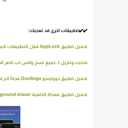
✔️✔️تطبيقات اخرى قد تعجبك:
تحميل تطبيق AppLock‏ قفل التطبيقات لايت مجانآ اخر اصدار للاندرويد.
تحديث وتنزيل لـ جميع نسخ واتس اب ناصر الجعيدي NAWhatsApp - ناصر الجعيدي اخر اصدار م
تحميل تطبيق دوولينجو Duolingo مجاناً اخر اصدار للاندرويد
تحميل تطبيق ممحاة الخلفية Background eraser مجانآ اخر اصدار للاندرويد.