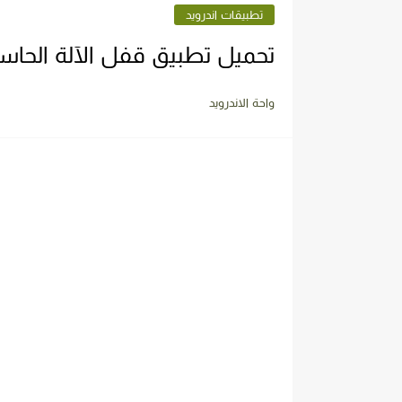
تطبيقات اندرويد
تحميل تطبيق قفل الآلة الحاسبة calculator lock مجاناً اخر اصدار للا
واحة الاندرويد