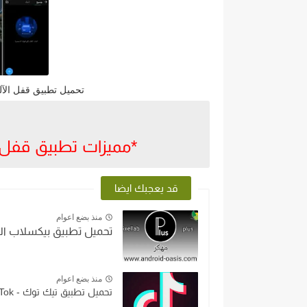
تحميل تطبيق قفل الآلة الحاسبة calculator lock مج
*مميزات تطبيق قفل الآ
قد يعجبك ايضا
منذ بضع اعوام
تحميل تطبيق بيكسلاب الاسود بلاس ixellab plus
منذ بضع اعوام
تحميل تطبيق تيك توك - TikTokمجانآ اخر اصدارللاندرويد