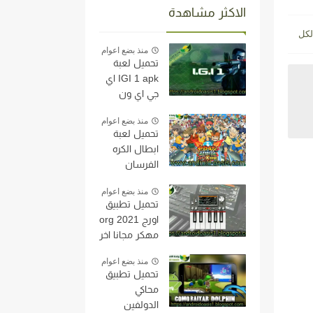
الاكثر مشاهدة
منذ بضع اعوام
تحميل لعبة
IGI 1 apk اي
جي اي ون
مجانا اخر اصدار
منذ بضع اعوام
للاندرويد
تحميل لعبة
النسخه الاصليه
ابطال الكره
من مديافير
الفرسان
بحجم خفيف
Inazuma
جدا.
منذ بضع اعوام
Eleven على
تحميل تطبيق
محاكي
اورج org 2021
الدولفين
مهكر مجانا اخر
النسخه الاصليه
اصدار
مجاناً اخر اصدار
منذ بضع اعوام
للاندرويد
للاندرويد
تحميل تطبيق
محاكي
الدولفين