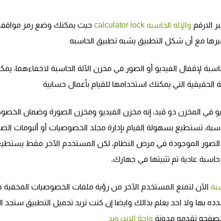
ر الارقم
والإله الحاسبه calculator lock
حيث يمكنك وضع رمز مواقف
رها مع أن شكل التطبيق يشبه تطبيق الحاسبه
 HideX تطبيق الآلة الحاسبة لإقفال الفيديو أو الصور في مخزن الآلة الحاسبة لاخفاءهما، يم
بة الحقيقية التي يمكنك استخدامها للقيام بأعمال حسابية
 لإخفاء الفيديو في المخزن دو قيد، إنه مخزن الفيديو ومخزن الصورة وضمان الخصو
حاسبة، تستطيع بسهولة القيام بإدارة مجلد الخصوصيات أو ألبومات الصو
ء الصور الموجودة في مرض النظام، لكن المستخدم الآخر فقط يستطيع
 حاسبة عادية تم تثبيتها في جهازك.
سبة
الآن لتمنع المستخدم الآخر من رؤية ملفات الخصوصيات المخفية 
ه بها ولا احد يعلم بذالك وايضا إن كنت تريد تحميل التطبيق ستجد ال
صفحه تقدمه مدونة
واحة الاندرويد