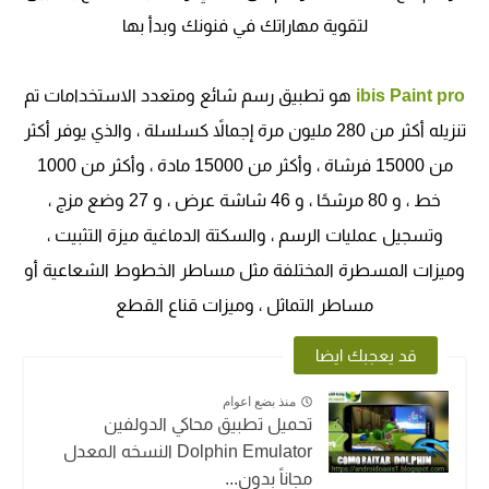
لتقوية مهاراتك في فنونك وبدأ بها
ibis Paint pro
هو تطبيق رسم شائع ومتعدد الاستخدامات تم
تنزيله أكثر من 280 مليون مرة إجمالاً كسلسلة ، والذي يوفر أكثر
من 15000 فرشاة ، وأكثر من 15000 مادة ، وأكثر من 1000
خط ، و 80 مرشحًا ، و 46 شاشة عرض ، و 27 وضع مزج ،
وتسجيل عمليات الرسم ، والسكتة الدماغية ميزة التثبيت ،
وميزات المسطرة المختلفة مثل مساطر الخطوط الشعاعية أو
مساطر التماثل ، وميزات قناع القطع
قد يعجبك ايضا
منذ بضع اعوام
تحميل تطبيق محاكي الدولفين
Dolphin Emulator النسخه المعدل
مجاناً بدون...