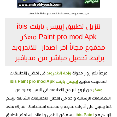
تنزيل تطبيق إيبيس باينت ibis Paint pro mod Apk مهكر
تنزيل تطبيق إيبيس باينت ibis
Paint pro mod Apk مهكر
مدفوع مجاناً اخر اصدار للاندرويد
برابط تحميل مباشر من مديافير
مرحباً بكم زوار مدونة
واحة الاندرويد
في افضل التطبيقات
المدفوعه تطبيق
إيبيس باينت ibis Paint pro mod Apk
مهكر
من اروع البرامج التعليميه في الرس وغيره من
التصميمات الرسميه واحد من افضل التطبيقات الشائعه لرسم
كما يحتوي على أدوات عديده و مناسبه استخدامك. شارك متعة
الرسم مع
ibis Paint
! رسم فن الانمي والمانجا استمتع بتطبيق