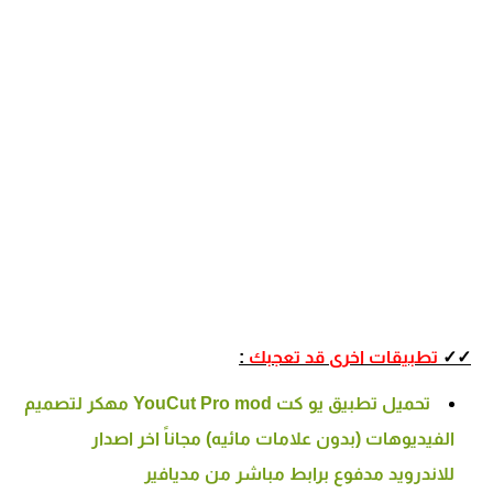
✓✓
تطبيقات اخرى قد تعجبك
:
تحميل تطبيق يو كت YouCut Pro mod مهكر لتصميم
الفيديوهات (بدون علامات مائيه) مجاناً اخر اصدار
للاندرويد مدفوع برابط مباشر من مديافير