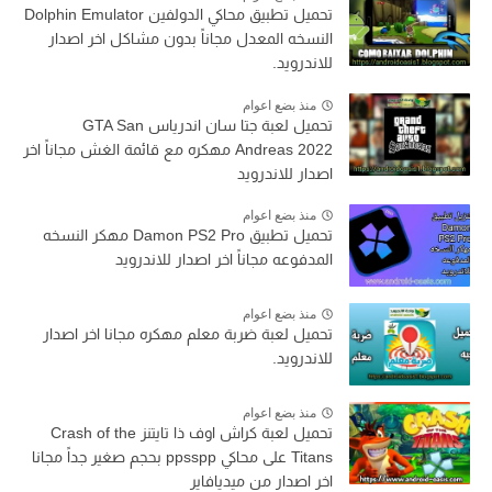
تحميل تطبيق محاكي الدولفين Dolphin Emulator
النسخه المعدل مجاناً بدون مشاكل اخر اصدار
للاندرويد.
منذ بضع اعوام
تحميل لعبة جتا سان اندرياس GTA San
Andreas 2022 مهكره مع قائمة الغش مجاناً اخر
اصدار للاندرويد
منذ بضع اعوام
تحميل تطبيق Damon PS2 Pro مهكر النسخه
المدفوعه مجاناً اخر اصدار للاندرويد
منذ بضع اعوام
تحميل لعبة ضربة معلم مهكره مجانا اخر اصدار
للاندرويد.
منذ بضع اعوام
تحميل لعبة كراش اوف ذا تايتنز Crash of the
Titans على محاكي ppsspp بحجم صغير جداً مجانا
اخر اصدار من ميديافاير