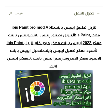
جدول التنقل
تنزيل تطبيق إيبيس باينت,ibis Paint pro mod Apk
مهكر,ibis Paint,تنزيل تطبيق إيبيس باينت,ايبيس باينت
مهكر 2022,ايبيس باينت مهكر ميديا فاير,تنزيل ibis Paint
الأسود مهكر,تحميل ايبيس باينت,تحميل ايبيس باينت
الأسود مهكر للاندرويد,رسم ايبيس باينت X,تهكير ايبيس
باينت