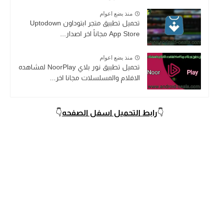
منذ بضع اعوام
تحميل تطبيق متجر ابتوداون Uptodown
App Store مجاناً اخر اصدار...
منذ بضع اعوام
تحميل تطبيق نور بلاي NoorPlay لمشاهده
الافلام والمسلسلات مجانا اخر...
👇
رابط التحميل اسفل الصفحه
👇