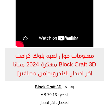
معلومات حول لعبة بلوك كرافت
Block Craft 3D مهكرة 2024 مجانا
اخر اصدار للاندرويد[من مديافير]
الاسم :
Block Craft 3D
الحجم : 70.13 MB
الاصدار : اخر اصدار