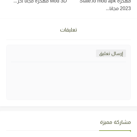
مهكره State.io mod apk
Mod 3D مهكره مجاناً اخر...
2023 مجانا...
تعليقات
إرسال تعليق
مشاركة مميزة