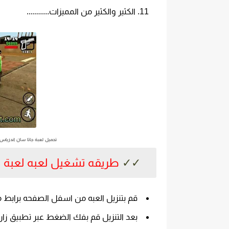
الكثير والكثير من المميزات...........
تحميل لعبة جاتا سان اندرياس GTA San Andreas 2022 مهكره مع قائمة الغش مجاناً اخر اصدار للاندر
✓✓
طريقه تشغيل لعبه لعبة جتا
قم بتنزيل العبه من اسفل الصفحه برابط 
بعد التنزيل قم بفك الضغط عبر تطبيق زارا