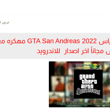
تحميل لعبة جتا سان اندرياس GTA San Andreas 2022 مه
مجاناً اخر اصدار للاندرويد