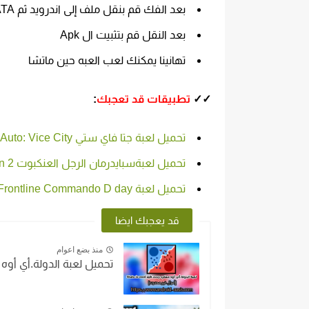
بعد الفك قم بنقل ملف إلى اندرويد ثم DATA
بعد النقل قم بتثبيت ال Apk
تهانينا يمكنك لعب العبه حين ماتشا
✓✓
تطبيقات قد تعجبك
:
تحميل لعبة جتا فاي ستي Grand Theft Auto: Vice City‏ Mod مهكره اخر اصدار مجانآ للاندرويد
تحميل لعبةسبايدرمان الرجل العنكبوت The Amazing Spider Man 2 مهكره مجانا آخر إصدار للاندرويد
تحميل لعبة Frontline Commando D day مهكرة بدون نت اخر اصدار مجاناً للاندرويد
قد يعجبك ايضا
منذ بضع اعوام
تحميل لعبة الدولة.أي أوه مهكره .io mod apk 2023