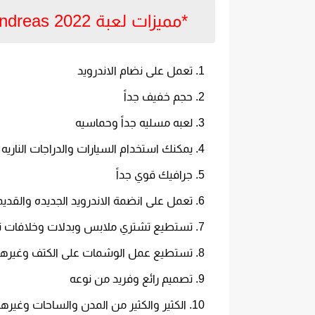
*مميزات لعبة GTA San Andreas 2022 مهكره مجاناً اخر اصدار للاندرويد
تعمل على نضام الاندرويد
حجم خفيف جداً
لعبه مسليه جداً وحماسيه
يمكنك استخدام السيارات والدراجات الناريه 
جرافيك قوي جداً
تعمل على انضمة الاندرويد الجديده والقديم
تستطيع تشتري ملابس وبدلات وخلافات تنا
تستطيع عمل الوشمات على الكتف وغيرها
تصميم رائع وفريد من نوعه
الكثير والكثير من المدن والساحات وغيرها