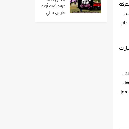
ppsspp بحجم
ي الحركه
جراند ثفت أوتو
صغير جداً مجانا
فايس ستي
بات ،
اخر اصدار من
مهكره Grand
ميديافاير
ى مهام
Theft Auto
Vice City
mod ,gta vice
city للاندرويد
ارات
بحجم صغير
من مديافير
مع قائمة
الغش
ك ،
ا ،
رموز