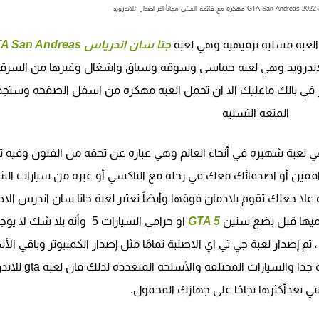
ويد
العبه مسليه ترفيهيه وهي لعبة
جتا سان اندرياس San Andreas
لاندرويد وهي لعبه حماسي وسوقه وسباق واشغال وغيرها من السرق
خطر في بالك ماعليك الا ان تحمل العبه مهكره من اسفل الصفحه وستج
المتعه التسليه
لعبة شهيره في أنحاء العالم وهي عباره عن تحفه من الفنون وفيه 
رافقين أو اصدقائك معك في رحله مع التاكسي أو غيره من سيارات الش
علا جعلك تقوم بلادمان فوقها وأيضاً تعتبر لعبة جاتا سان اندرس الاص
GTA 5
او حرامي السيارات 5 وأنه بلا شك لا
 تم إصدار لعبة جي تي اي الاصلية تمامًا مثل إصدار الكمبيوتر وباقي الأ
؛ فان التصميم عالي الدقة وجودة الصوت مثيرة جدا والسيارات المخت
تي تعدأكثرها نجاحًا على جهازك المحمول.