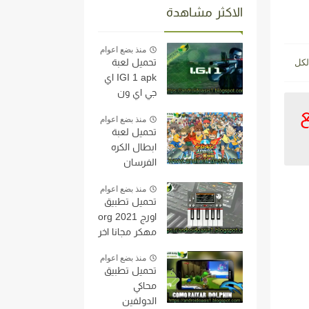
الاكثر مشاهدة
منذ بضع اعوام
تحميل لعبة
IGI 1 apk اي
جي اي ون
مجانا اخر اصدار
كره مع
منذ بضع اعوام
للاندرويد
تحميل لعبة
النسخه الاصليه
ابطال الكره
من مديافير
الفرسان
بحجم خفيف
Inazuma
جدا.
منذ بضع اعوام
Eleven على
تحميل تطبيق
محاكي
اورج org 2021
الدولفين
مهكر مجانا اخر
النسخه الاصليه
اصدار
مجاناً اخر اصدار
منذ بضع اعوام
للاندرويد
للاندرويد
تحميل تطبيق
محاكي
الدولفين