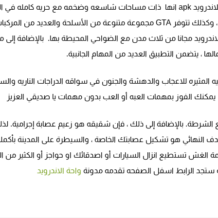
وكما ستجد عند تحميل لعبة gta san andreas للاندرويد apk انها ذات مساحات شاسعه وضخمه مع حريه كامله ف
والعمل ، بالإضافة إلى العديد من الشخصيات ، وكذلك تتوفر GTA مجموعة متنوعة من الأسلحة والعديد من المرك
دراجات والطائرات ، كما تتكون لعبة gta sa للاندرويد مجانا من ثلاث مدن مع الضواحي المحيطة بها. بالإضافة إل
لها ، يتضمن التطبيق العديد من المهام الجانبية.
المثيره للاعجاب والدهشة والجنون في سواقه الدراجات الناريه والسي
مكنك الفوز بمهمات العبه أو العب بدون مهمات يا صديقي العزيز
 الشرطة. بالإضافة إلى ذلك ، فإن شقيقه هو زعيم عصابة إجرامية. لذل
لهدف النهائي هو تشكيل عصابتك الخاصة ، والسيطرة على المدينة بأكمله
 الغش تستطيع انزال السيارات أو اصدقائك او حواجز أو الكثير من ال
عبه ستجد الرابط اسفل الصفحه تقدمه مدونة
واحة الاندرويد