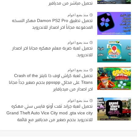
تحميل مباشر من مديافير
منذ بضع اعوام
تحميل تطبيق Damon PS2 Pro مهكر النسخه
المدفوعه مجاناً اخر اصدار للاندرويد
منذ بضع اعوام
تحميل لعبة ضربة معلم مهكره مجانا اخر اصدار
للاندرويد.
منذ بضع اعوام
تحميل لعبة كراش اوف ذا تايتنز Crash of the
Titans على محاكي ppsspp بحجم صغير جداً مجانا
اخر اصدار من ميديافاير
منذ بضع اعوام
تحميل لعبة جراند ثفت أوتو فايس ستي مهكره
Grand Theft Auto Vice City mod ,gta vice city
للاندرويد بحجم صغير من مديافير مع قائمة
الغش