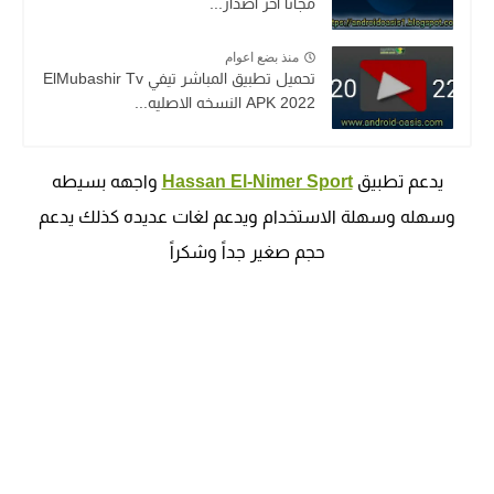
مجاناً اخر اصدار...
منذ بضع اعوام
تحميل تطبيق المباشر تيفي ElMubashir Tv
APK 2022 النسخه الاصليه...
يدعم تطبيق
Hassan El-Nimer Sport
واجهه بسيطه
وسهله وسهلة الاستخدام ويدعم لغات عديده كذلك يدعم
حجم صغير جداً وشكراً