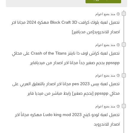
منذ بضع اعوام
تحميل لعبة بلوك كرافت Block Craft 3D مهكرة 2024 مجانا اخر
اصدار للاندرويد[من مديافير]
منذ بضع اعوام
تحميل لعبة كراش اوف ذا تايتنز Crash of the Titans على محاكي
ppsspp بحجم صغير جداً مجانا اخر اصدار من ميديافاير
منذ بضع اعوام
تحميل لعبة بيس pes 2023 مجانا اخر اصدار بالتعليق العربي على
محاكي ppsspp [بحجم صغير] رابط مباشر من ميديا فاير
منذ بضع اعوام
تحميل لعبة لودو كينج Ludo king mod 2023 مهكره مجاناً اخر
اصدار للاندرويد