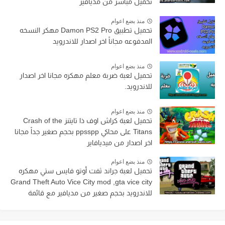
تحميل مباشر من مديافير
منذ بضع اعوام
تحميل تطبيق Damon PS2 Pro مهكر النسخه
المدفوعه مجاناً اخر اصدار للاندرويد
منذ بضع اعوام
تحميل لعبة ضربة معلم مهكره مجانا اخر اصدار
للاندرويد.
منذ بضع اعوام
تحميل لعبة كراش اوف ذا تايتنز Crash of the
Titans على محاكي ppsspp بحجم صغير جداً مجانا
اخر اصدار من ميديافاير
منذ بضع اعوام
تحميل لعبة جراند ثفت أوتو فايس ستي مهكره
Grand Theft Auto Vice City mod ,gta vice city
للاندرويد بحجم صغير من مديافير مع قائمة
الغش