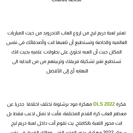
تعتبر لعبة دريم ليج من اروع العاب الاندرويد من حيث المباريات
العالميه والخاصة وتستطيع أن تلعبها انت وأصدقائك في نفس
المكان حيث أن العبه تحتوي على بطولات علميه بحيث انك
تستطيع تغير تشكيلة فريقك وتربيتهم من من البدايه الى
النهايه أي إلى الأفضل
فكرة
DLS 2022
مهكرة مود برشلونة تختلف اختلافا جذريا عن
معظم العاب كرة القدم المختلفة، فأنت لا تمثل لاعب فقط بل
انت محور اللعبة بالكاملح, يث تقوم أنت داخل لعبة دريم ليج
سوكر 2022 مهكرة بدور المدير الفني ومالك الفريق في نفس