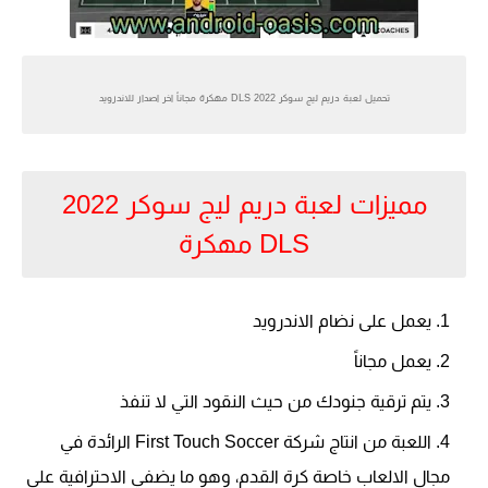
تحميل لعبة دريم ليج سوكر 2022 DLS مهكرة مجاناً اخر اصدار للاندرويد
مميزات لعبة دريم ليج سوكر 2022
DLS مهكرة
يعمل على نضام الاندرويد
يعمل مجاناً
يتم ترقية جنودك من حيث النقود التي لا تنفذ
اللعبة من انتاج شركة First Touch Soccer الرائدة في
مجال الالعاب خاصة كرة القدم، وهو ما يضفي الاحترافية على