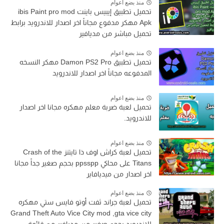
منذ بضع اعوام
تحميل تطبيق إيبيس باينت ibis Paint pro mod
Apk مهكر مدفوع مجاناً اخر اصدار للاندرويد برابط
تحميل مباشر من مديافير
منذ بضع اعوام
تحميل تطبيق Damon PS2 Pro مهكر النسخه
المدفوعه مجاناً اخر اصدار للاندرويد
منذ بضع اعوام
تحميل لعبة ضربة معلم مهكره مجانا اخر اصدار
للاندرويد.
منذ بضع اعوام
تحميل لعبة كراش اوف ذا تايتنز Crash of the
Titans على محاكي ppsspp بحجم صغير جداً مجانا
اخر اصدار من ميديافاير
منذ بضع اعوام
تحميل لعبة جراند ثفت أوتو فايس ستي مهكره
Grand Theft Auto Vice City mod ,gta vice city