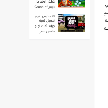
كراش اوف ذا
ي
تايتنز Crash of
فح
the Titans
منذ بضع اعوام
على محاكي
ة
تحميل لعبة
ppsspp بحجم
جراند ثفت أوتو
حه
صغير جداً مجانا
فايس ستي
اخر اصدار من
مهكره Grand
ميديافاير
Theft Auto
Vice City
mod ,gta vice
city للاندرويد
بحجم صغير
من مديافير
مع قائمة
الغش