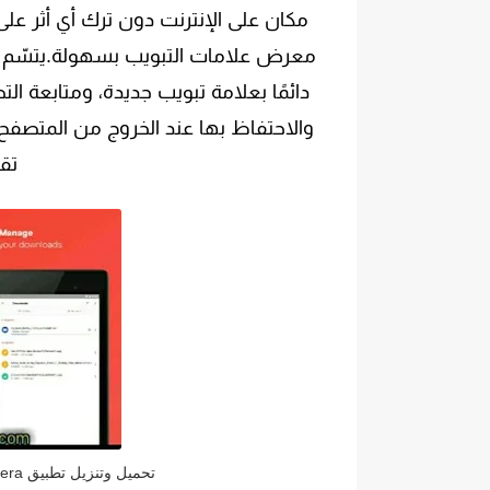
مكان على الإنترنت دون ترك أي أثر عل
معرض علامات التبويب بسهولة.يتسّم كل
دائمًا بعلامة تبويب جديدة، ومتابعة ال
والاحتفاظ بها عند الخروج من المتصفح
تق
تحميل وتنزيل تطبيق Opera متصفح المدعوم بVPN مجاني اخر اصدار للاندرويد.