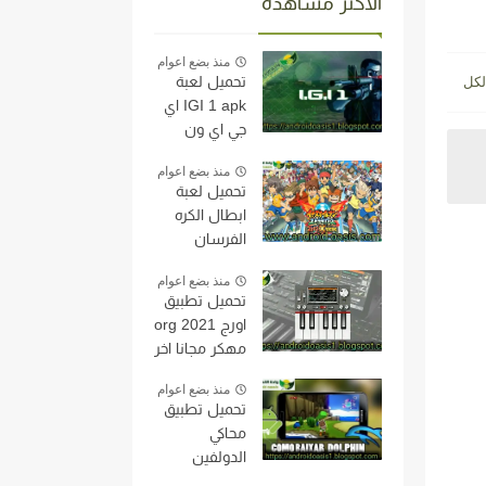
الاكثر مشاهدة
منذ بضع اعوام
تحميل لعبة
IGI 1 apk اي
جي اي ون
مجانا اخر اصدار
منذ بضع اعوام
للاندرويد
تحميل لعبة
النسخه الاصليه
ابطال الكره
من مديافير
الفرسان
بحجم خفيف
Inazuma
جدا.
منذ بضع اعوام
Eleven على
تحميل تطبيق
محاكي
اورج org 2021
الدولفين
مهكر مجانا اخر
النسخه الاصليه
اصدار
مجاناً اخر اصدار
منذ بضع اعوام
للاندرويد
للاندرويد
تحميل تطبيق
محاكي
الدولفين
Dolphin