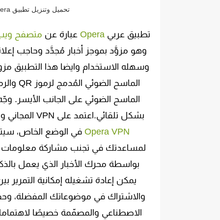
تحميل وتنزيل تطبيق Opera متصفح المدعوم بVPN مجاني اخر اصدار للاندرويد.
تطبيق عربي
Opera
عبارة عن
متصفح ويب
الماسح 
بشكل تلقائي.اعتمد على VPN المجاني والمدمج لدينا لتحسين خصوصيتك وأمنك على الويب. عند تشغيل
Opera VPN
لمساعدتك في تجنب مشاركة معلومات تح
يمكن إعادة تشغيله إمكانية التمرير 
والاشتراك في موضوعاتك المفضلة، وحفظ ا
الاصطناعي والمصمّمة خصيصًا لاهتمامات