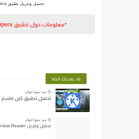
تحميل وتنزيل تطبيق Opera متصفح المدعوم بVPN مجاني اخر اصدار للاندرويد.
*معلومات حول تطبيق Opera متصفح المدعوم بVPN مجاني اخر اصدار للاندرويد.
قد يعجبك ايضا
منذ بضع اعوام
تحميل تطبيق كين ماستر دايموند الازرق od
منذ بضع اعوام
تحميل وتنزيل Adobe Acrobat Reader أدوبي أكروبات ريدر مجانا اخر...