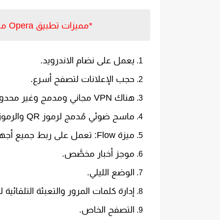
*مميزات تطبيق Opera متصفح المدعوم بVPN مجاني اخر اصدار للاندرويد.
يعمل على نضام الاندرويد.
حجب الإعلانات لتصفح أسرع.
هناك VPN مجاني ومدمج وغير محدود.
ماسح ضوئي مُدمج لرموز QR والرموز الشريطية.
ميزة Flow: تعمل على ربط جميع أجهزتك بسهولة.
موجز أخبار مخصَّص.
الوضع الليلي.
إدارة كلمات المرور والتعبئة التلقائية 
التصفح الخاص.