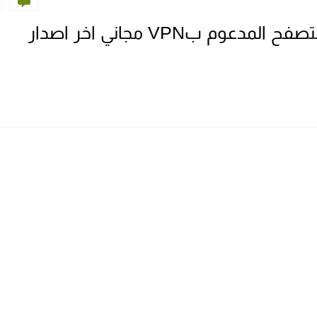
تحميل وتنزيل تطبيق Opera متصفح المدعوم بVPN مجاني اخر اصدار