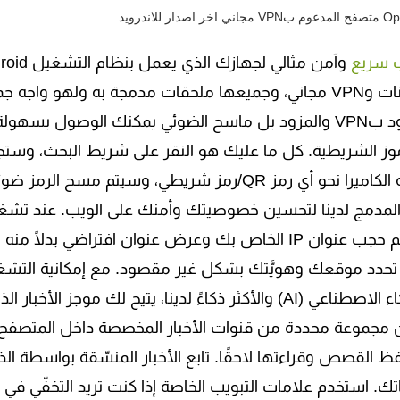
 سريع
وهو مزوَّد بموجز أخبار مُجدَّد وحاجب إعلانات وVPN مجاني، وجميعها ملحقات مدمجة به ولهو واجه
وسهله الاستخدام وايضا هذا التطبيق مزود بVPN والمزود بل ماسح الضوئي يمكنك الوصول بسه
الضوئي المُدمج لرموز QR والرموز الشريطية. كل ما عليك هو النقر على شريط البحث، وست
الماسح الضوئي على الجانب الأيسر. وجّه الكاميرا نحو أي رمز QR/رمز شريطي، وسيتم مسح الرمز ضو
في الوضع الخاص، سيتم حجب عنوان IP الخاص بك وعرض عنوان افتراضي بدلًا منه
دد موقعك وهويَّتك بشكل غير مقصود. مع إمكانية التشغ
بواسطة محرك الأخبار الذي يعمل بالذكاء الاصطناعي (AI) والأكثر ذكاءً لدينا، يتيح لك موجز الأخبار 
بين مجموعة محددة من قنوات الأخبار المخصصة داخل المتصفح،
لقصص وقراءتها لاحقًا. تابع الأخبار المنسّقة بواسطة الذ
ك. استخدم علامات التبويب الخاصة إذا كنت تريد التخفّي في 