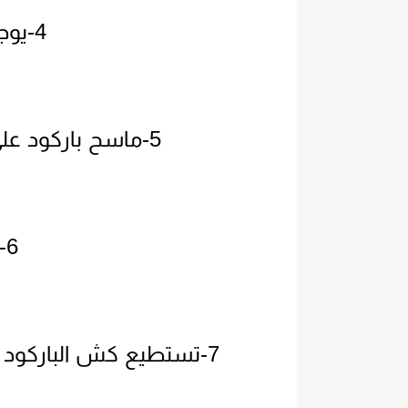
4-يوجد فيه جميع اتنسيقات.
5-ماسح باركود على كل الاشيا الموجود فوقها باركود.
6-مدعوم بي الفلاش.
7-تستطيع كش الباركود وحتا في البياه المضلامه بواسطة الفلاش.