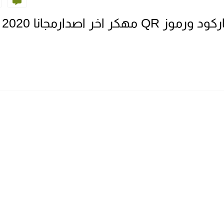
تحميل تطبيق ماسح ضوئي للباركود ورموز QR مهكر اخر اصدارمجانا 2020