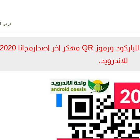
تحميل تطبيق ماسح ضوئي للباركود ورموز QR مهكر اخر اصدارمجانا 020
للاندرويد.