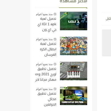
الاكثر مشاهدة
منذ بضع اعوام
تحميل لعبة
IGI 1 apk اي
جي اي ون
مجانا اخر اصدار
2
منذ بضع اعوام
للاندرويد
تحميل لعبة
النسخه الاصليه
ابطال الكره
من مديافير
الفرسان
بحجم خفيف
Inazuma
جدا.
منذ بضع اعوام
Eleven على
تحميل تطبيق
محاكي
اورج org 2021
الدولفين
مهكر مجانا اخر
النسخه الاصليه
اصدار
مجاناً اخر اصدار
منذ بضع اعوام
للاندرويد
للاندرويد
تحميل تطبيق
محاكي
الدولفين
Dolphin