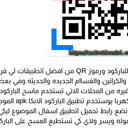
يعتبر هاذ اتطبيق ماسح ضوئي للباركود ورموز QR من افضل اتطبيقات ل
ب والكراتين والقساام الجديده والحديثه وفي بع
ره من المحلات الاتي تستخدم ماسح الباركود
الاكتروني وفي حالات لاتوجد الكهربا يوستخدم تطبيق ا
ضع رابط تحميل اتطبيق اسفال الموضوع ليكي
له ويسر ولاي كي تستطيع المسح على البارك