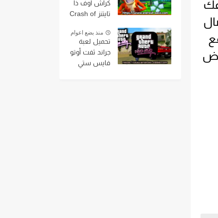
ءة وفك
كراش اوف ذا
تايتنز Crash of
ال
the Titans
منذ بضع اعوام
على محاكي
اقع
تحميل لعبة
ppsspp بحجم
جراند ثفت أوتو
روض
صغير جداً مجانا
فايس ستي
اخر اصدار من
مهكره Grand
ميديافاير
Theft Auto
Vice City
mod ,gta vice
city للاندرويد
بحجم صغير
من مديافير
مع قائمة
الغش