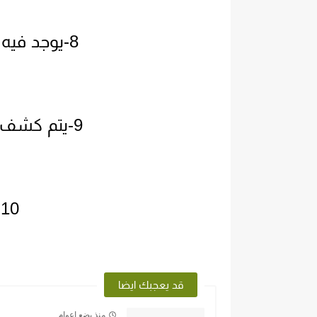
8-يوجد فيه مميزت اتكبير وتصغير تلقائي.
9-يتم كشف كللاشيا الموجود في الباركود.
10-اتطبيق بدون ارتنت.
قد يعجبك ايضا
منذ بضع اعوام