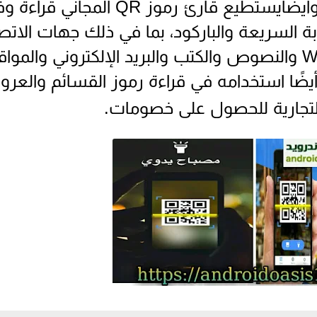
وايضايستطيع قارئ رموز QR المجاني قرا
بة السريعة والباركود، بما في ذلك جهات الاتص
والمنتجات وعناوين URL وWi-Fi والنصوص والكتب والبريد الإلكتروني والمو
 أيضًا استخدامه في قراءة رموز القسائم والع
لتجارية للحصول على خصومات.