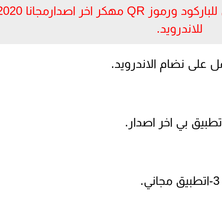
*مميزات تطبيق ماسح ضوئي للباركود ورموز QR مهكر اخر اصدارم
للاندرويد.
3-اتطبيق مجاني.