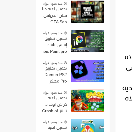
منذ بضع اعوام
Emulator
تحميل لعبة جتا
النسخه
سان اندرياس
المعدل مجاناً
GTA San
بدون مشاكل
Andreas
اخر اصدار
منذ بضع اعوام
2022 مهكره
للاندرويد.
تحميل تطبيق
مع قائمة
إيبيس باينت
الغش مجاناً
ibis Paint pro
اخر اصدار
اه
mod Apk
للاندرويد
منذ بضع اعوام
مهكر مدفوع
ذهي
تحميل تطبيق
مجاناً اخر اصدار
Damon PS2
للاندرويد برابط
Pro مهكر
تحميل مباشر
ديه
النسخه
من مديافير
منذ بضع اعوام
المدفوعه
اه
تحميل لعبة
مجاناً اخر اصدار
كراش اوف ذا
للاندرويد
تايتنز Crash of
the Titans
منذ بضع اعوام
على محاكي
تحميل لعبة
ppsspp بحجم