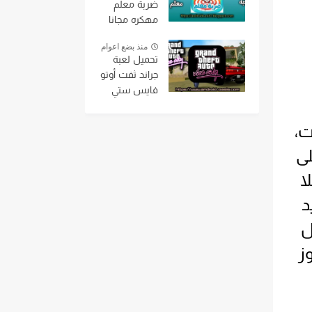
ضربة معلم
صغير جداً مجانا
مهكره مجانا
اخر اصدار من
اخر اصدار
ميديافاير
منذ بضع اعوام
للاندرويد.
تحميل لعبة
جراند ثفت أوتو
فايس ستي
مهكره Grand
Theft Auto
ت،
Vice City
mod ,gta vice
على
city للاندرويد
ا
بحجم صغير
من مديافير
د
مع قائمة
ل
الغش
موز