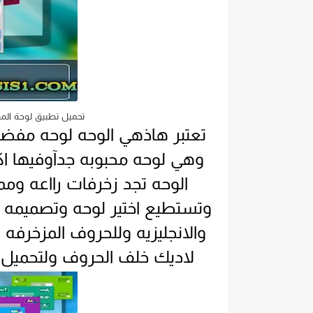
تحميل تطبيق لوحة المفاتيح كيبورد مستر .
تعتبر هاذهي الوحه لوحه مفضلا
الوحه تجد زخرفات رااعه ومم
وتستطيع اختير لوحه وتصميمه كم
والانجليزيه وللحروف المزخرف
لاديك خلف الحروف ولتحميل 