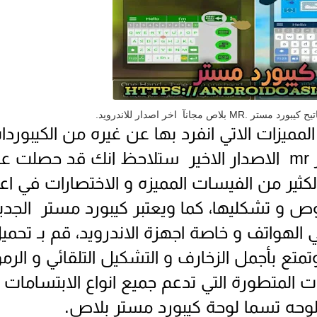
بلاص مجانآ اخر اصدار للاندرويد.
ميزات الاتي انفرد بها عن غيره من الكيبوردا
حيث تقوم بحميل كيبورد مستر mr الاصدار الاخير ستلاحظ انك قد حصلت 
ثير من الفيسات المميزه و الاختصارات في اعل
وص و تشكليها، كما ويعتبر كيبورد مستر الجدي
الهواتف و خاصة اجهزة الاندرويد، قم بـ تحمي
بورد مستر اخر اصدار 2020 وتمتع بأجمل الزخارف و التشكيل التلقائي و الر
ات المتطورة التي تدعم جميع انواع الابتسامات
لوحه تسما لوحة كيبورد مستر بلاص.