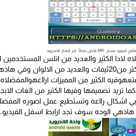
MR بلاص مجانآ اخر اصدار للاندرويد.
ه لادا الكثير والعديد من انلس المستخدمين ل
وهي لوحه محبوبه جدآوفيها اكثر من20ثيمات والعديد من الالوان وفي ها
تعهوفيه الكثير من المميزات ارااعهوالمفضلاه
ا تريد تصميمها وفيها الكثير من الغات الابج
ه بي اشكال رااعه وتستطيع عمل اصوره المفضل
هاذهي الوحه سوف تجد ارابط اسفل الفيديو.