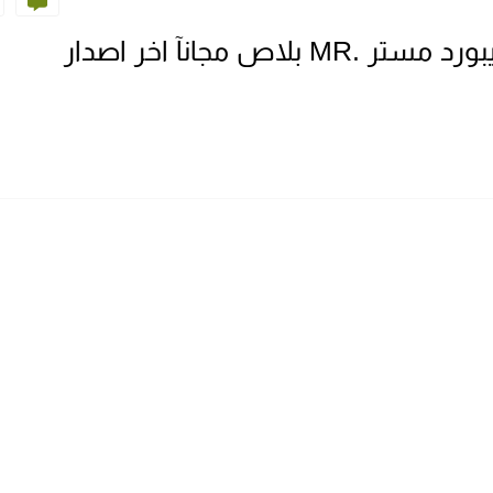
تحميل تطبيق لوحة المفاتيح كيبورد مستر .MR بلاص مجانآ اخر اصدار