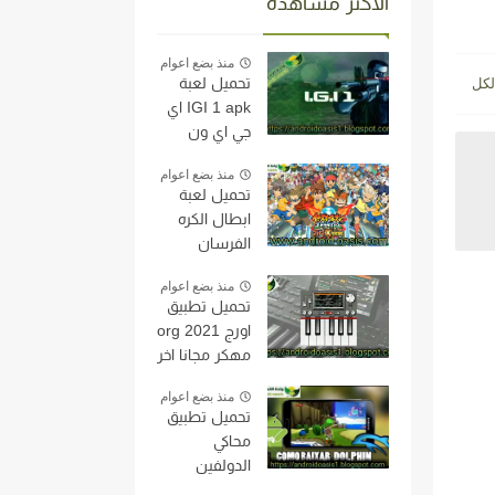
الاكثر مشاهدة
منذ بضع اعوام
تحميل لعبة
IGI 1 apk اي
جي اي ون
مجانا اخر اصدار
منذ بضع اعوام
للاندرويد
تحميل لعبة
النسخه الاصليه
ابطال الكره
من مديافير
الفرسان
بحجم خفيف
Inazuma
جدا.
منذ بضع اعوام
Eleven على
تحميل تطبيق
محاكي
اورج org 2021
الدولفين
مهكر مجانا اخر
النسخه الاصليه
اصدار
مجاناً اخر اصدار
منذ بضع اعوام
للاندرويد
للاندرويد
تحميل تطبيق
محاكي
الدولفين
Dolphin