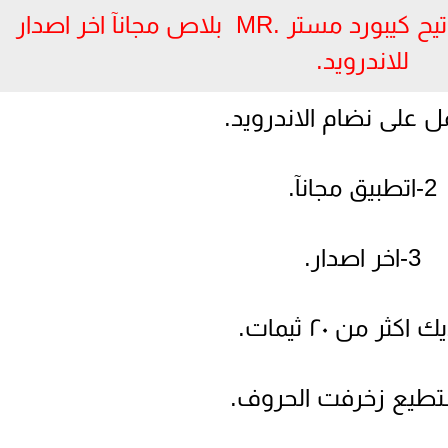
*مميزات تطبيق لوحة المفاتيح كيبورد مستر .MR بلاص مجانآ اخر اصدار
للاندرويد.
2-اتطبيق مجانآ.
3-اخر اصدار.