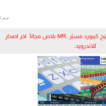
تحميل تطبيق لوحة المفاتيح كيبورد مستر .MR بلاص مجانآ اخر اصدار
للاندرويد.