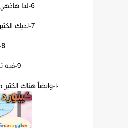
6-لدا هاذهي الوحه اكثر من مليون معجب.
7-لديك الكثير من الغات الابجديه والانجليزية
8-تحميل رابط مباشر.
9-فيه تستطيع ان تلون ايا شياء.
١٠-وايضٱ هناك الكثير من المميزات ارااعه عندما تحمل اتطبيق.