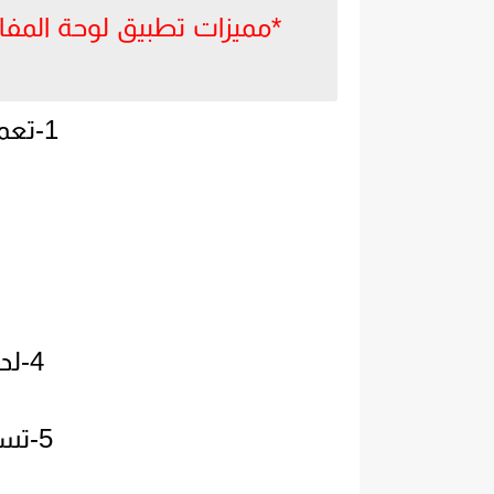
1-تعمل على نضام الاندرويد.
4-لديك اكثر من ٢٠ ثيمات.
5-تستطيع زخرفت الحروف.